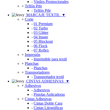
-
Vinilos Promocionales
+
Teflón Ptfe
-
Teflón Ptfe
MARCAJE TEXTIL
▼
+
Corte
-
01 Premium
-
02 Turbo
-
03 Glitter
-
04 Image
-
05 Blockout
-
06 Flock
-
07 Reflex
+
Impresión
-
Imprimible para textil
+
Planchas
-
Planchas
+
Transportadores
-
Transportador textil
CINTAS ADHESIVAS
▼
+
Adhesivos
-
Adhesivos
-
Pistolas Aplicadoras
+
Cintas Adhesivas
-
Cintas Doble Cara
-
Cintas Litográficas