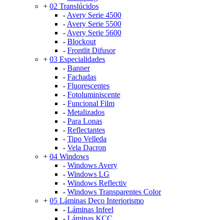
+
02 Translúcidos
-
Avery Serie 4500
-
Avery Serie 5500
-
Avery Serie 5600
-
Blockout
-
Frontlit Difusor
+
03 Especialidades
-
Banner
-
Fachadas
-
Fluorescentes
-
Fotoluminiscente
-
Funcional Film
-
Metalizados
-
Para Lonas
-
Reflectantes
-
Tipo Velleda
-
Vela Dacron
+
04 Windows
-
Windows Avery
-
Windows LG
-
Windows Reflectiv
-
Windows Transparentes Color
+
05 Láminas Deco Interiorismo
-
Láminas Infeel
-
Láminas KCC