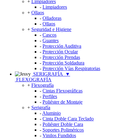
+
Limpiadores
-
Limpiadores
+
Ollaos
-
Olladoras
-
Ollaos
+
Seguridad e Higiene
-
Cascos
-
Guantes
-
Protección Auditiva
-
Protección Ocular
-
Protección Prendas
-
Protección Soldadura
-
Protección Vías Respiratorias
SERIGRAFÍA
▼
FLEXOGRAFÍA
+
Flexografía
-
Cintas Flexográficas
-
Perfiles
-
Poliéster de Montaje
+
Serigrafía
-
Aluminio
-
Cinta Doble Cara Teclado
-
Poliéster Doble Cara
-
Soportes Poliméricos
-
Vinilos Fundidos