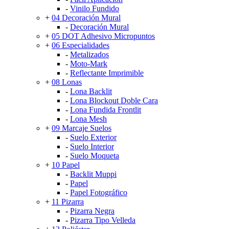
-
Vinilo Fundido
+
04 Decoración Mural
-
Decoración Mural
+
05 DOT Adhesivo Micropuntos
+
06 Especialidades
-
Metalizados
-
Moto-Mark
-
Reflectante Imprimible
+
08 Lonas
-
Lona Backlit
-
Lona Blockout Doble Cara
-
Lona Fundida Frontlit
-
Lona Mesh
+
09 Marcaje Suelos
-
Suelo Exterior
-
Suelo Interior
-
Suelo Moqueta
+
10 Papel
-
Backlit Muppi
-
Papel
-
Papel Fotográfico
+
11 Pizarra
-
Pizarra Negra
-
Pizarra Tipo Velleda