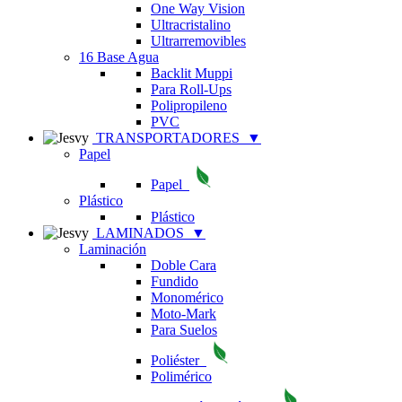
One Way Vision
Ultracristalino
Ultrarremovibles
16 Base Agua
Backlit Muppi
Para Roll-Ups
Polipropileno
PVC
TRANSPORTADORES
▼
Papel
Papel
Plástico
Plástico
LAMINADOS
▼
Laminación
Doble Cara
Fundido
Monomérico
Moto-Mark
Para Suelos
Poliéster
Polimérico