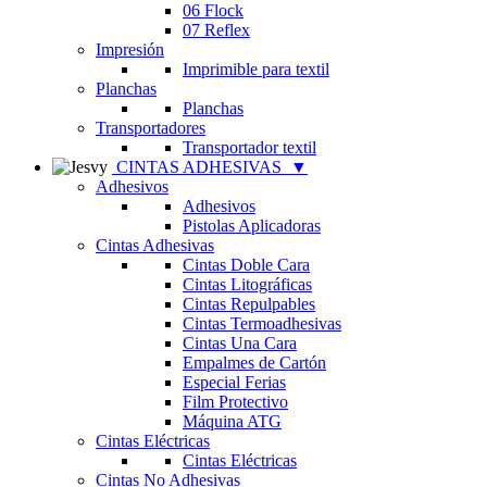
06 Flock
07 Reflex
Impresión
Imprimible para textil
Planchas
Planchas
Transportadores
Transportador textil
CINTAS ADHESIVAS
▼
Adhesivos
Adhesivos
Pistolas Aplicadoras
Cintas Adhesivas
Cintas Doble Cara
Cintas Litográficas
Cintas Repulpables
Cintas Termoadhesivas
Cintas Una Cara
Empalmes de Cartón
Especial Ferias
Film Protectivo
Máquina ATG
Cintas Eléctricas
Cintas Eléctricas
Cintas No Adhesivas