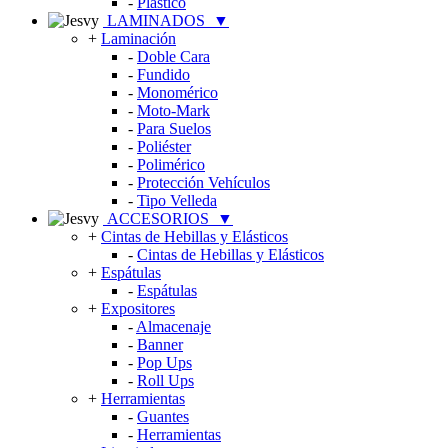
-
Plástico
LAMINADOS
▼
+
Laminación
-
Doble Cara
-
Fundido
-
Monomérico
-
Moto-Mark
-
Para Suelos
-
Poliéster
-
Polimérico
-
Protección Vehículos
-
Tipo Velleda
ACCESORIOS
▼
+
Cintas de Hebillas y Elásticos
-
Cintas de Hebillas y Elásticos
+
Espátulas
-
Espátulas
+
Expositores
-
Almacenaje
-
Banner
-
Pop Ups
-
Roll Ups
+
Herramientas
-
Guantes
-
Herramientas