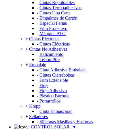
-
Cintas Repulpables
-
Cintas Termoadhesivas
-
Cintas Una Cara
-
Empalmes de Cartón
-
Especial Ferias
-
Film Protectivo
-
Máquina ATG
+
Cintas Eléctricas
-
Cintas Eléctricas
+
Cintas No Adhesivas
-
Balizamiento
-
Teflón Ptfe
+
Embalaje
-
Cinta Adhesiva Embalaje
-
Cintas Cierrabolsas
-
Film Extensible
-
Fleje
-
Fleje Adhesivo
-
Plástico Burbuja
-
Portarrollos
+
Krepp
-
Cinta Enmascarar
+
Selladores
-
Siliconas Masillas y Espumas
CONTROL SOLAR
▼