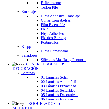
Balizamiento
Teflón Ptfe
Embalaje
Cinta Adhesiva Embalaje
Cintas Cierrabolsas
Film Extensible
Fleje
Fleje Adhesivo
Plástico Burbuja
Portarrollos
Krepp
Cinta Enmascarar
Selladores
Siliconas Masillas y Espumas
CONTROL SOLAR
▼
DECORACIÓN
Láminas
01 Láminas Solar
02 Láminas Automóvil
03 Láminas Privacidad
04 Láminas Seguridad
05 Láminas Decorativas
06 Láminas Estáticas
TROQUELADOS
▼
MAGNÉTICOS