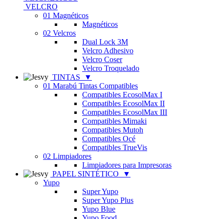
VELCRO
01 Magnéticos
Magnéticos
02 Velcros
Dual Lock 3M
Velcro Adhesivo
Velcro Coser
Velcro Troquelado
TINTAS
▼
01 Marabú Tintas Compatibles
Compatibles EcosolMax I
Compatibles EcosolMax II
Compatibles EcosolMax III
Compatibles Mimaki
Compatibles Mutoh
Compatibles Océ
Compatibles TrueVis
02 Limpiadores
Limpiadores para Impresoras
PAPEL SINTÉTICO
▼
Yupo
Super Yupo
Super Yupo Plus
Yupo Blue
Yupo Food