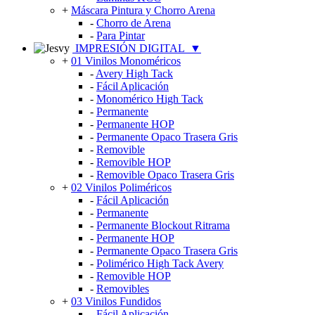
+
Máscara Pintura y Chorro Arena
-
Chorro de Arena
-
Para Pintar
IMPRESIÓN DIGITAL
▼
+
01 Vinilos Monoméricos
-
Avery High Tack
-
Fácil Aplicación
-
Monomérico High Tack
-
Permanente
-
Permanente HOP
-
Permanente Opaco Trasera Gris
-
Removible
-
Removible HOP
-
Removible Opaco Trasera Gris
+
02 Vinilos Poliméricos
-
Fácil Aplicación
-
Permanente
-
Permanente Blockout Ritrama
-
Permanente HOP
-
Permanente Opaco Trasera Gris
-
Polimérico High Tack Avery
-
Removible HOP
-
Removibles
+
03 Vinilos Fundidos
-
Fácil Aplicación