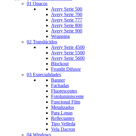
01 Opacos
Avery Serie 500
Avery Serie 700
Avery Serie 777
Avery Serie 800
Avery Serie 900
Wrapping
02 Translúcidos
Avery Serie 4500
Avery Serie 5500
Avery Serie 5600
Blockout
Frontlit Difusor
03 Especialidades
Banner
Fachadas
Fluorescentes
Fotoluminiscente
Funcional Film
Metalizados
Para Lonas
Reflectantes
Tipo Velleda
Vela Dacron
04 Windows