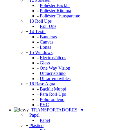
+
12 Poliéster
-
Poliéster Backlit
-
Poliéster Ritrama
-
Poliéster Transparente
+
13 Roll Ups
-
Roll Ups
+
14 Textil
-
Banderas
-
Canvas
-
Lonas
+
15 Windows
-
Electrostáticos
-
Glass
-
One Way Vision
-
Ultracristalino
-
Ultrarremovibles
+
16 Base Agua
-
Backlit Muppi
-
Para Roll-Ups
-
Polipropileno
-
PVC
TRANSPORTADORES
▼
+
Papel
-
Papel
+
Plástico