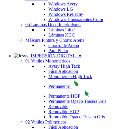
Windows Avery
Windows LG
Windows Reflectiv
Windows Transparentes Color
05 Láminas Deco Interiorismo
Láminas Infeel
Láminas KCC
Máscara Pintura y Chorro Arena
Chorro de Arena
Para Pintar
IMPRESIÓN DIGITAL
▼
01 Vinilos Monoméricos
Avery High Tack
Fácil Aplicación
Monomérico High Tack
Permanente
Permanente HOP
Permanente Opaco Trasera Gris
Removible
Removible HOP
Removible Opaco Trasera Gris
02 Vinilos Poliméricos
Fácil Aplicación