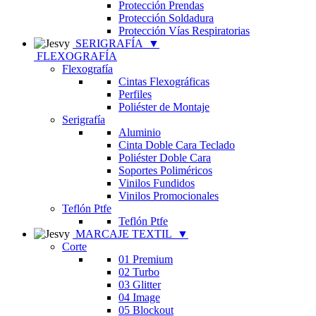
Protección Prendas
Protección Soldadura
Protección Vías Respiratorias
SERIGRAFÍA
▼
FLEXOGRAFÍA
Flexografía
Cintas Flexográficas
Perfiles
Poliéster de Montaje
Serigrafía
Aluminio
Cinta Doble Cara Teclado
Poliéster Doble Cara
Soportes Poliméricos
Vinilos Fundidos
Vinilos Promocionales
Teflón Ptfe
Teflón Ptfe
MARCAJE TEXTIL
▼
Corte
01 Premium
02 Turbo
03 Glitter
04 Image
05 Blockout