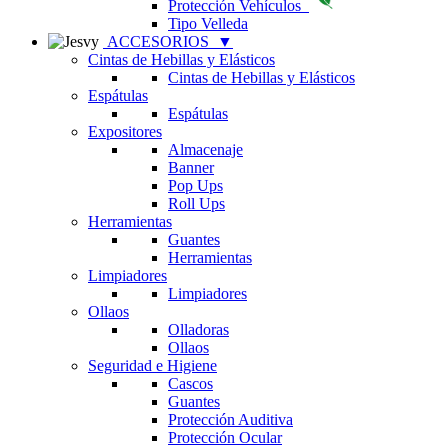
Protección Vehículos
Tipo Velleda
ACCESORIOS
▼
Cintas de Hebillas y Elásticos
Cintas de Hebillas y Elásticos
Espátulas
Espátulas
Expositores
Almacenaje
Banner
Pop Ups
Roll Ups
Herramientas
Guantes
Herramientas
Limpiadores
Limpiadores
Ollaos
Olladoras
Ollaos
Seguridad e Higiene
Cascos
Guantes
Protección Auditiva
Protección Ocular