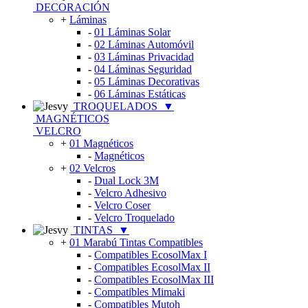
DECORACIÓN
+
Láminas
-
01 Láminas Solar
-
02 Láminas Automóvil
-
03 Láminas Privacidad
-
04 Láminas Seguridad
-
05 Láminas Decorativas
-
06 Láminas Estáticas
TROQUELADOS
▼
MAGNÉTICOS
VELCRO
+
01 Magnéticos
-
Magnéticos
+
02 Velcros
-
Dual Lock 3M
-
Velcro Adhesivo
-
Velcro Coser
-
Velcro Troquelado
TINTAS
▼
+
01 Marabú Tintas Compatibles
-
Compatibles EcosolMax I
-
Compatibles EcosolMax II
-
Compatibles EcosolMax III
-
Compatibles Mimaki
-
Compatibles Mutoh