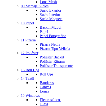
Lona Mesh
09 Marcaje Suelos
Suelo Exterior
Suelo Interior
Suelo Moqueta
10 Papel
Backlit Muppi
Papel
Papel Fotográfico
11 Pizarra
Pizarra Negra
Pizarra Tipo Velleda
12 Poliéster
Poliéster Backlit
Poliéster Ritrama
Poliéster Transparente
13 Roll Ups
Roll Ups
14 Textil
Banderas
Canvas
Lonas
15 Windows
Electrostáticos
Glass