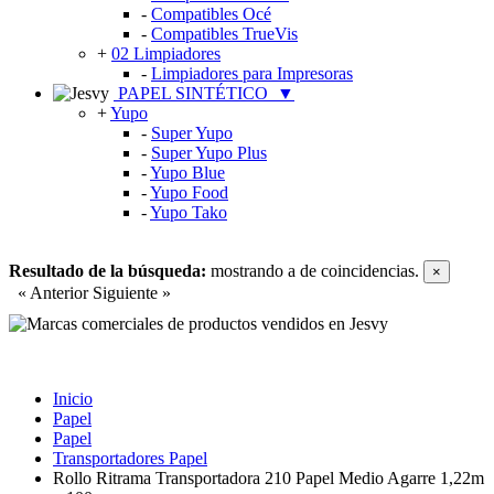
-
Compatibles Océ
-
Compatibles TrueVis
+
02 Limpiadores
-
Limpiadores para Impresoras
PAPEL SINTÉTICO
▼
+
Yupo
-
Super Yupo
-
Super Yupo Plus
-
Yupo Blue
-
Yupo Food
-
Yupo Tako
Resultado de la búsqueda:
mostrando
a
de
coincidencias.
×
« Anterior
Siguiente »
Inicio
Papel
Papel
Transportadores Papel
Rollo Ritrama Transportadora 210 Papel Medio Agarre 1,22m